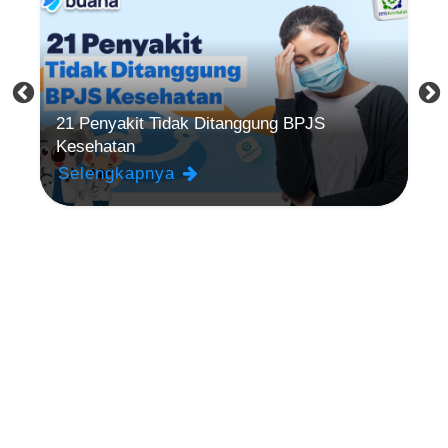
k
21 Penyakit Tidak Ditanggung BPJS
M
Kesehatan
Sa
Selengkapnya
S