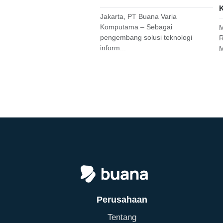
K
Jakarta, PT Buana Varia
Komputama – Sebagai
M
pengembang solusi teknologi
R
inform...
M
Perusahaan
Tentang