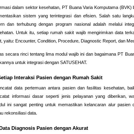
informasi dalam sektor kesehatan, PT Buana Varia Komputama (BVK
entasikan sistem yang terintegrasi dan efisien. Salah satu lan
n dan terhubung dengan program nasional adalah melalui inte
atan. Untuk itu, setiap rumah sakit wajib mengirimkan data ter
, yaitu:
Encounter, Condition, Procedure, Diagnostic Report,
dan
Med
as secara rinci tentang lima modul wajib ini dan bagaimana PT 
kannya untuk integrasi dengan SATUSEHAT.
etiap Interaksi Pasien dengan Rumah Sakit
atat data pertemuan antara pasien dan fasilitas kesehatan, baik
rcatat informasi dasar seperti jenis pelayanan yang diberikan, w
odul ini sangat penting untuk memastikan kelancaran alur pasien 
au rekonsiliasi data.
 Data Diagnosis Pasien dengan Akurat