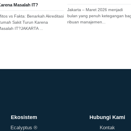
arena Masalah IT?
Jakarta – Maret 2026 menjadi
bulan yang penuh ketegangan bag
itos vs Fakta: Benarkah Akreditasi
ribuan manajemen...
umah Sakit Turun Karena
asalah IT?JAKARTA ...
Ekosistem
Hubungi Kami
Ecalyptus ®
Kontak