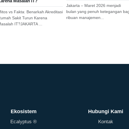
arena Masalah IT?
Jakarta – Maret 2026 menjadi
bulan yang penuh ketegangan bag
itos vs Fakta: Benarkah Akreditasi
ribuan manajemen...
umah Sakit Turun Karena
asalah IT?JAKARTA ...
Ekosistem
Hubungi Kami
Ecalyptus ®
Kontak