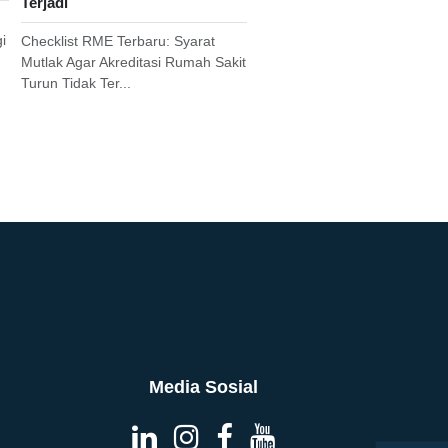
Terjadi
i
Checklist RME Terbaru: Syarat
Mutlak Agar Akreditasi Rumah Sakit
Turun Tidak Ter...
Media Sosial