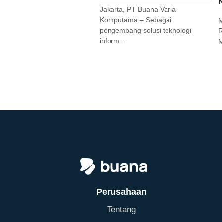
K
Jakarta, PT Buana Varia
Komputama – Sebagai
M
pengembang solusi teknologi
R
inform...
M
Perusahaan
Tentang