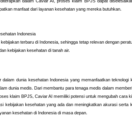
iterapkan dalam Caviar AI, proses klaim BPJS dapat diselesaikan 
patkan manfaat dari layanan kesehatan yang mereka butuhkan.
esehatan Indonesia
n kebijakan terbaru di Indonesia, sehingga tetap relevan dengan pera
n kebijakan kesehatan di tanah air.
r dalam dunia kesehatan Indonesia yang memanfaatkan teknologi
 dalam dunia medis. Dari membantu para tenaga medis dalam memberi
es klaim BPJS, Caviar AI memiliki potensi untuk mengubah cara 
i kebijakan kesehatan yang ada dan meningkatkan akurasi serta k
ayanan kesehatan di Indonesia di masa depan.