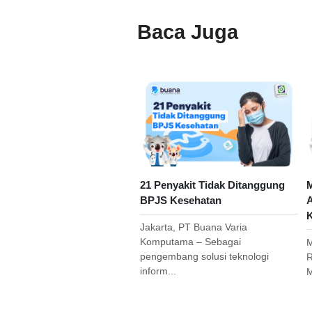
Baca Juga
21 Penyakit Tidak Ditanggung
M
BPJS Kesehatan
A
K
Jakarta, PT Buana Varia
Komputama – Sebagai
M
pengembang solusi teknologi
R
inform...
M