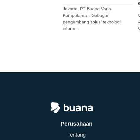
K
Jakarta, PT Buana Varia
Komputama – Sebagai
M
pengembang solusi teknologi
R
inform...
M
Perusahaan
Tentang