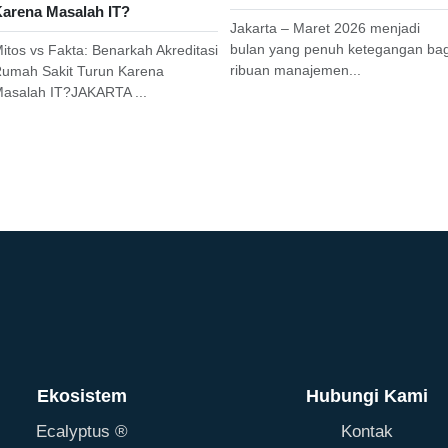
arena Masalah IT?
Jakarta – Maret 2026 menjadi
bulan yang penuh ketegangan bag
itos vs Fakta: Benarkah Akreditasi
ribuan manajemen...
umah Sakit Turun Karena
asalah IT?JAKARTA ...
Ekosistem
Hubungi Kami
Ecalyptus ®
Kontak