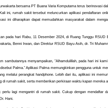
rwakarta bersama PT Buana Varia Komputama terus berinovasi da
ali ini, rumah sakit tersebut meluncurkan aplikasi pendaftaran o
ikasi ini diharapkan dapat memudahkan masyarakat dalam menga
akan pada hari Rabu, 11 Desember 2024, di Ruang Tunggu RSUD B
Purwakarta, Benni Irwan, dan Direktur RSUD Bayu Asih, dr. Tri Muh
 sambutannya menyampaikan, "Alhamdulillah, pada hari ini kami
ng disebut Palma." Aplikasi Palma memungkinkan pengguna untuk men
g melalui perangkat handphone. Lebih dari itu, aplikasi ini mem
ung di rumah sakit, serta memberikan perkiraan waktu kapan mereka ak
idak perlu lagi mengantri di rumah sakit. Cukup dengan mendaftar
Dr. Hani.